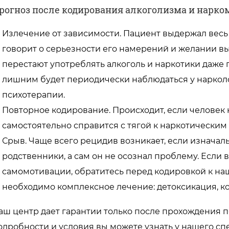
рогноз после кодирования алкоголизма и нарк
Излечение от зависимости. Пациент выдержал весь 
говорит о серьезности его намерений и желании вы
перестают употреблять алкоголь и наркотики даже 
лишним будет периодически наблюдаться у наркол
психотерапии.
Повторное кодирование. Происходит, если человек 
самостоятельно справится с тягой к наркотическим
Срыв. Чаще всего рецидив возникает, если изнача
родственники, а сам он не осознал проблему. Если в
самомотивации, обратитесь перед кодировкой к н
необходимо комплексное лечение: детоксикация, к
аш центр дает гарантии только после прохождения по
одробности и условия вы можете узнать у нашего сп