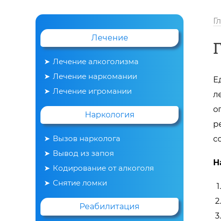
Г
Лечение
Лечение алкоголизма
Лечение наркомании
Е
Лечение игромании
л
о
Наркология
р
Вызов нарколога
с
Вывод из запоя
Н
Кодирование от алкоголя
Снятие ломки
Реабилитация