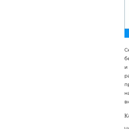
С
б
и
р
п
н
в
К
Ч