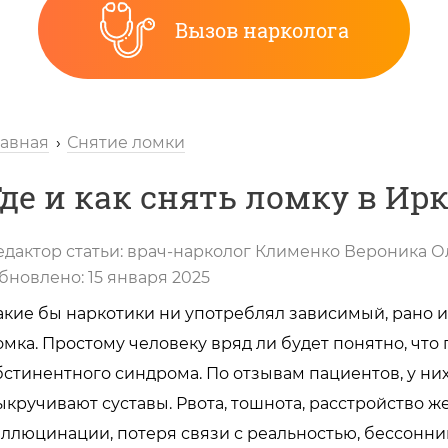
Вызов нарколога
лавная
Снятие ломки
Где и как снять ломку в Ир
едактор статьи:
врач-нарколог
Клименко Вероника О
бновлено:
15 января 2025
акие бы наркотики ни употреблял зависимый, рано и
омка. Простому человеку вряд ли будет понятно, чт
бстинентного синдрома. По отзывам пациентов, у ни
ыкручивают суставы. Рвота, тошнота, расстройство же
аллюцинации, потеря связи с реальностью, бессонни