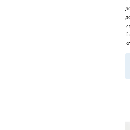
д
д
и
б
к