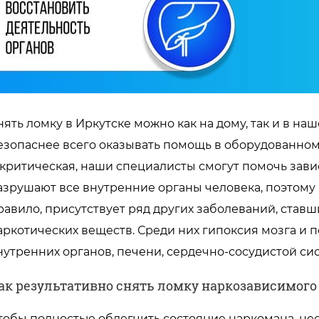
нять ломку в Иркутске можно как на дому, так и в на
езопаснее всего оказывать помощь в оборудованном 
 критическая, наши специалисты смогут помочь зави
азрушают все внутренние органы человека, поэтому 
равило, присутствует ряд других заболеваний, став
аркотических веществ. Среди них гипоксия мозга и п
нутренних органов, печени, сердечно-сосудистой си
ак результативно снять ломку наркозависимого 
тобы полностью облегчить состояние наркомана, н