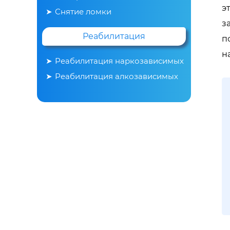
э
Снятие ломки
з
Реабилитация
п
н
Реабилитация наркозависимых
Реабилитация алкозависимых