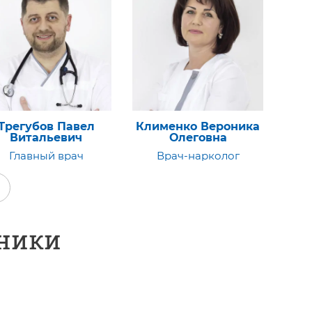
именко Вероника
Колесникова Мария
М
Олеговна
Сергеевна
Га
Врач-нарколог
Врач-нарколог
ники