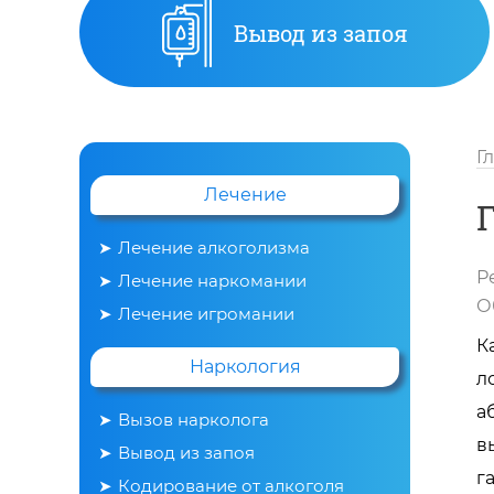
Вывод из запоя
Г
Лечение
Лечение алкоголизма
Р
Лечение наркомании
О
Лечение игромании
К
Наркология
л
а
Вызов нарколога
в
Вывод из запоя
г
Кодирование от алкоголя