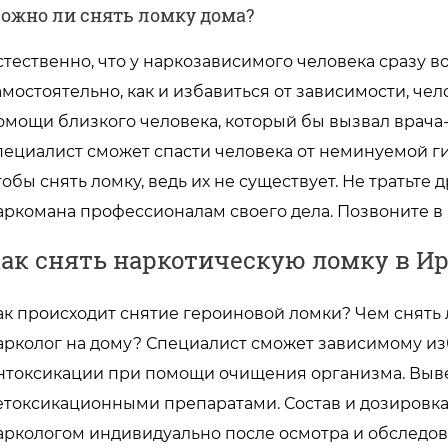
ожно ли снять ломку дома?
стественно, что у наркозависимого человека сразу 
амостоятельно, как и избавиться от зависимости, чел
омощи близкого человека, который бы вызвал врача-
пециалист сможет спасти человека от неминуемой ги
тобы снять ломку, ведь их не существует. Не тратьте
аркомана профессионалам своего дела. Позвоните в
ак снять наркотическую ломку в Ир
ак происходит снятие героиновой ломки? Чем снять 
арколог на дому? Специалист сможет зависимому изб
нтоксикации при помощи очищения организма. Выве
етоксикационными препаратами. Состав и дозировк
аркологом индивидуально после осмотра и обследов