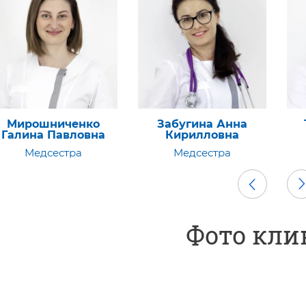
Забугина Анна
Трегубов Павел
Кл
Кирилловна
Витальевич
Медсестра
Главный врач
Фото кли