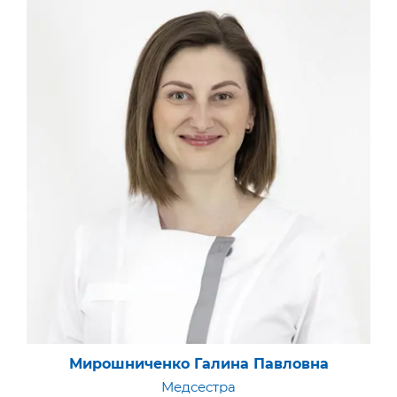
Забугина Анна Кирилловна
Медсестра