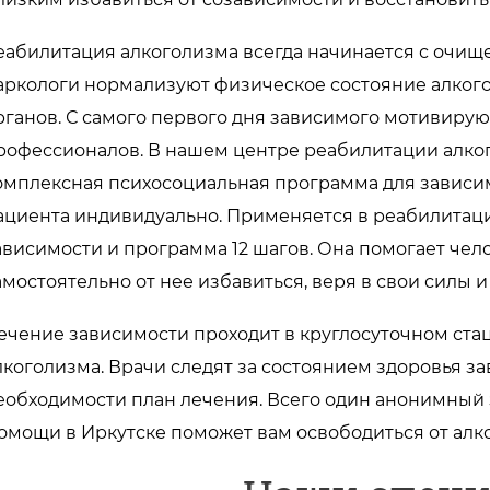
еабилитация алкоголизма всегда начинается с очи
аркологи нормализуют физическое состояние алкого
рганов. С самого первого дня зависимого мотивиру
рофессионалов. В нашем центре реабилитации алко
омплексная психосоциальная программа для зависи
ациента индивидуально. Применяется в реабилитац
ависимости и программа 12 шагов. Она помогает чел
амостоятельно от нее избавиться, веря в свои силы 
ечение зависимости проходит в круглосуточном ста
лкоголизма. Врачи следят за состоянием здоровья з
еобходимости план лечения. Всего один анонимный
омощи в Иркутске поможет вам освободиться от алко