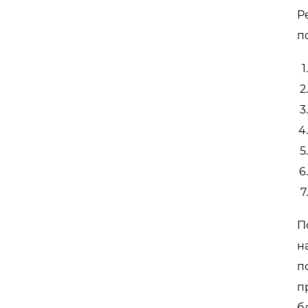
Р
п
П
н
п
п
б