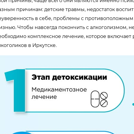
вои причины, чаще всего они являются именно псих
азным причинам: детские травмы, недостаток воспит
еуверенность в себе, проблемы с противоположным
изнью. Чтобы навсегда покончить с алкоголизмом, не
еобходимо комплексное лечение, которое включает
лкоголиков в Иркутске.