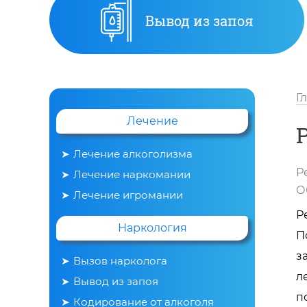
Вывод из запоя
Г
Лечение
Лечение алкоголизма
Р
Лечение наркомании
О
Лечение игромании
Р
Наркология
П
з
Вызов нарколога
л
Вывод из запоя
п
Кодирование от алкоголя