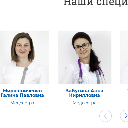
Наши спец
Забугина Анна
Трегубов Павел
Кл
Кирилловна
Витальевич
Медсестра
Главный врач