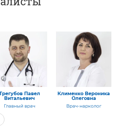
иалисты
именко Вероника
Колесникова Мария
М
Олеговна
Сергеевна
Га
Врач-нарколог
Врач-нарколог